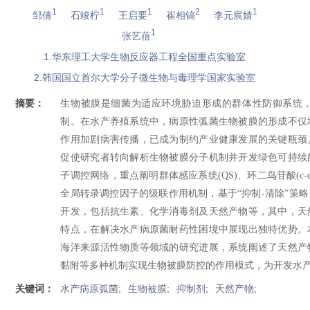
1
1
1
2
1
邹倩
石竣柠
王启要
崔相镐
李元宸婧
1
张艺蓓
1.华东理工大学生物反应器工程全国重点实验室
2.韩国国立首尔大学分子微生物与毒理学国家实验室
摘要：
生物被膜是细菌为适应环境胁迫形成的群体性防御系统
制。在水产养殖系统中，病原性弧菌生物被膜的形成不仅
作用加剧病害传播，已成为制约产业健康发展的关键瓶颈
促使研究者转向解析生物被膜分子机制并开发绿色可持续
子调控网络，重点阐明群体感应系统(QS)、环二鸟苷酸(c-d
全局转录调控因子的级联作用机制，基于“抑制-清除”策
开发，包括抗生素、化学消毒剂及天然产物等，其中，天
特点，在解决水产病原菌耐药性困境中展现出独特优势。
海洋来源活性物质等领域的研究进展，系统阐述了天然产
黏附等多种机制实现生物被膜防控的作用模式，为开发水
关键词：
水产病原弧菌;
生物被膜;
抑制剂;
天然产物;