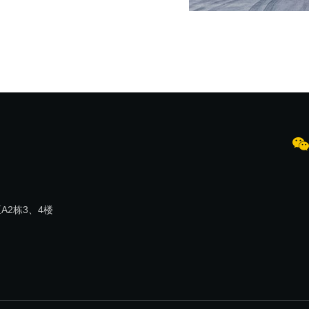
2栋3、4楼