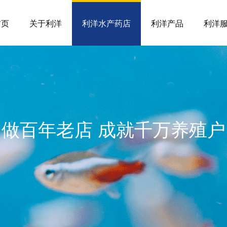
首页
关于利洋
利洋水产药店
利洋产品
利洋
做百年老店 成就千万养殖户