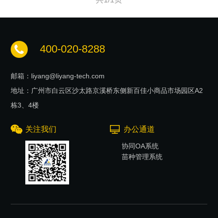
年的 发病规律来看，无论细菌病还是病毒病，其死亡数量多少不
一，主要和河蟹体质、池塘条件（如增氧能力、水质情况等）及
防控措施相关。
400-020-8288
邮箱：liyang@liyang-tech.com
地址：广州市白云区沙太路京溪桥东侧新百佳小商品市场园区A2
栋3、4楼
关注我们
办公通道
协同OA系统
苗种管理系统