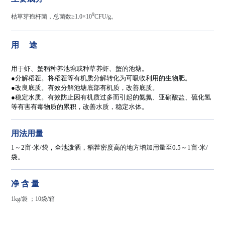
9
枯草芽孢杆菌，总菌数≥1.0×10
CFU/g。
用 途
用于虾、蟹稻种养池塘或种草养虾、蟹的池塘。
●分解稻茬。将稻茬等有机质分解转化为可吸收利用的生物肥。
●改良底质。有效分解池塘底部有机质，改善底质。
●稳定水质。有效防止因有机质过多而引起的氨氮、亚硝酸盐、硫化氢
等有害有毒物质的累积，改善水质，稳定水体。
用法用量
1～2亩·米/袋，全池泼洒，稻茬密度高的地方增加用量至0.5～1亩·米/
袋。
净 含 量
1kg/袋 ；
10
袋
/
箱