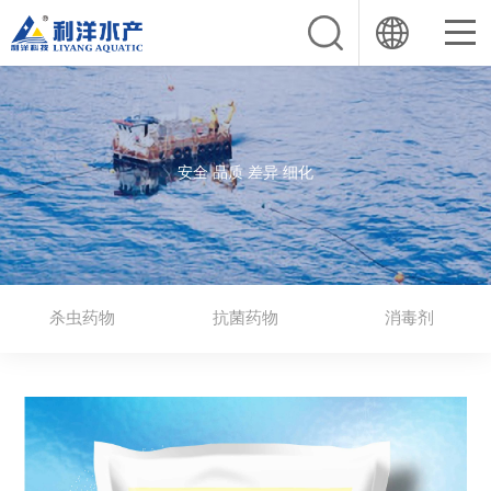
安全 品质 差异 细化
杀虫药物
抗菌药物
消毒剂