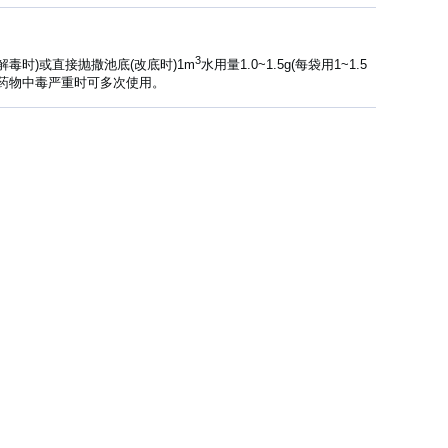
3
解毒时)或直接抛撒池底(改底时)
1m
水用量1.0~1.
5g
(每袋用1~1.5
或药物中毒严重时可多次使用。