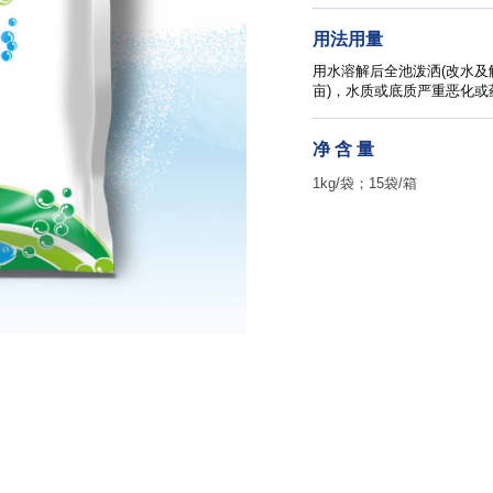
用法用量
用水溶解后全池泼洒(改水及
亩)，水质或底质严重恶化
净 含 量
1kg/袋；15袋/箱