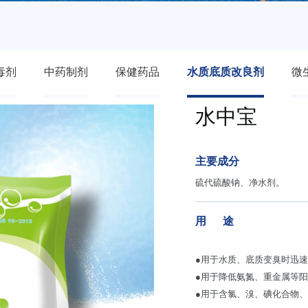
毒剂
中药制剂
保健药品
水质底质改良剂
微
水中宝
主要成分
硫代硫酸钠、净水剂。
用 途
●用于水质、底质变臭时迅
●用于降低氨氮、重金属等
●用于含氯、溴、碘化合物