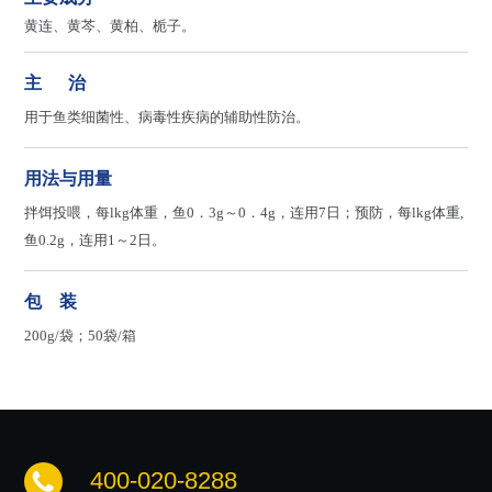
黄连、黄芩、黄柏、栀子。
主 治
用于鱼类细菌性、病毒性疾病的辅助性防治。
用法与用量
拌饵投喂，每lkg体重，鱼0．3g～0．4g，连用7日；预防，每lkg体重,
鱼0.2g，连用1～2日。
包 装
200g/袋；50袋/箱
400-020-8288