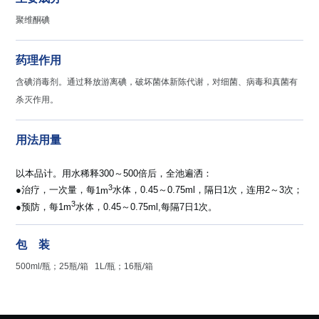
聚维酮碘
药理作用
含碘消毒剂。通过释放游离碘，破坏菌体新陈代谢，对细菌、病毒和真菌有
杀灭作用。
用法用量
以本品计。用水稀释
300
～
500
倍后，全池遍洒：
3
●治疗，一次量，每
1m
水体，
0.45
～
0.75ml
，隔日
1
次，连用
2
～
3
次；
3
●预防，每1m
水体，0.45～0.75ml,每隔7日1次。
包 装
500ml/瓶；25瓶/箱 1L/瓶；16瓶/箱