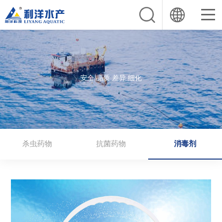
安全 品质 差异 细化
杀虫药物
抗菌药物
消毒剂