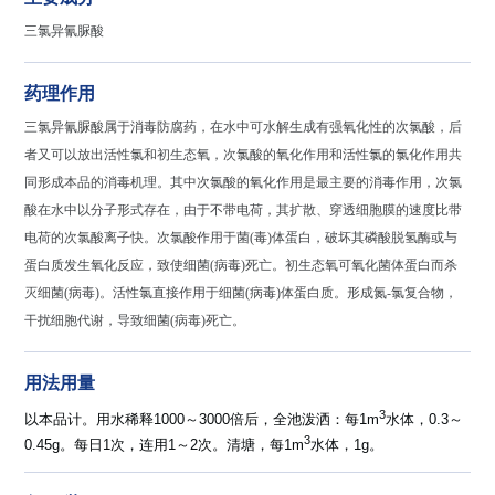
三氯异氰脲酸
药理作用
三氯异氰脲酸属于消毒防腐药，在水中可水解生成有强氧化性的次氯酸，后
者又可以放出活性氯和初生态氧，次氯酸的氧化作用和活性氯的氯化作用共
同形成本品的消毒机理。其中次氯酸的氧化作用是最主要的消毒作用，次氯
酸在水中以分子形式存在，由于不带电荷，其扩散、穿透细胞膜的速度比带
电荷的次氯酸离子快。次氯酸作用于菌
(
毒
)
体蛋白，破坏其磷酸脱氢酶或与
蛋白质发生氧化反应，致使细菌
(
病毒
)
死亡。初生态氧可氧化菌体蛋白而杀
灭细菌
(
病毒
)
。活性氯直接作用于细菌
(
病毒
)
体蛋白质。形成氮
-
氯复合物，
干扰细胞代谢，导致细菌
(
病毒
)
死亡。
用法用量
3
以本品计。用水稀释1000～3000倍后，全池泼洒：每1m
水体，0.3～
3
0.45g。每日1次，连用1～2次。清塘，每1m
水体，1g。